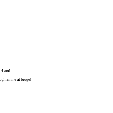
orLand
e og nemme at bruge!