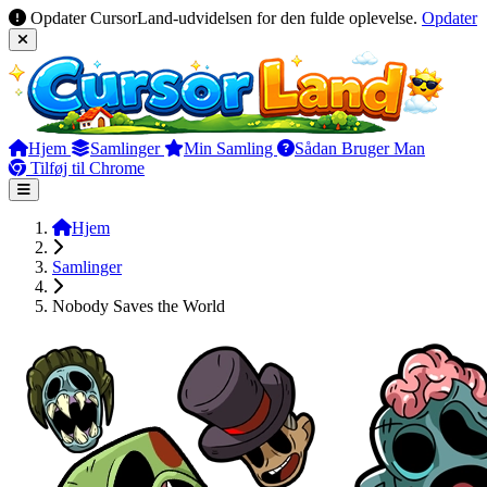
Opdater CursorLand-udvidelsen for den fulde oplevelse.
Opdater
Hjem
Samlinger
Min Samling
Sådan Bruger Man
Tilføj til Chrome
Hjem
Samlinger
Nobody Saves the World