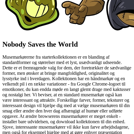
Nobody Saves the World
Musemarkørerne fra starterkollektionen er en blanding af
standardformer og størrelser med et lyst, usædvanligt udseende.
Dette er et fremragende valg for dem, der foretrækker de sædvanlige
former, men ønsker at bringe mangfoldighed, originalitet og
lysstyrke ind i hverdagen. Kollektionen har en håndmarkør og en
velkendt pil i en række variationer - fra Google Chrome-logoet til
emotikoner, du kan endda møde en langt glemt drage med kaktusser
og nostalgi her. Vi beviser, at en standard musemarkør også kan
være interessant og attraktiv. Forskellige farver, former, teksturer og
interessant design vil hjælpe dig med at vælge musemarkøren til din
smag eller ændre den hver dag afhængigt af humør eller udførte
opgaver. At ændre browserens musemarkører er meget enkelt -
installer bare udvidelsen, og download kollektionen til din enhed.
Sjove, interessante musemarkører vil ikke kun farve arbejdsdagene,
men også for eksempel hjælpe med at gøre enhver præsentation